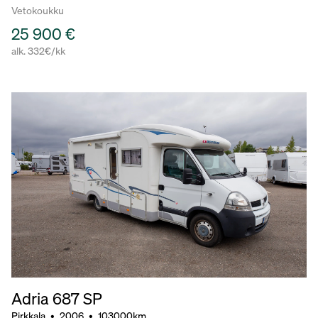
Vetokoukku
25 900 €
alk. 332€/kk
Adria 687 SP
Pirkkala
•
2006
•
103000km