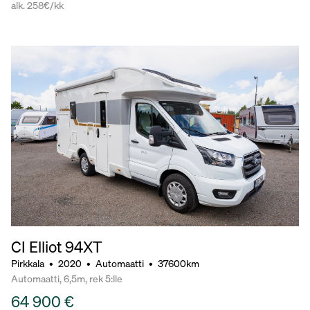
alk. 258€/kk
CI Elliot 94XT
Pirkkala
•
2020
•
Automaatti
•
37600km
Automaatti, 6,5m, rek 5:lle
64 900 €