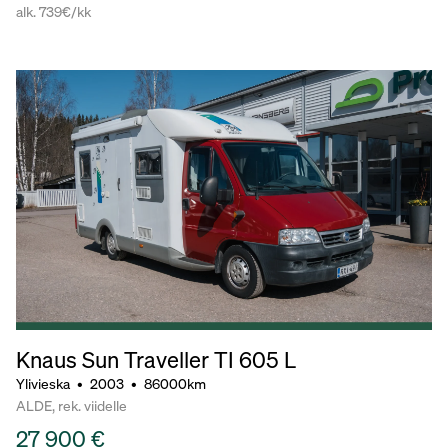
alk. 739€/kk
Knaus Sun Traveller TI 605 L
Ylivieska
•
2003
•
86000km
ALDE, rek. viidelle
27 900 €