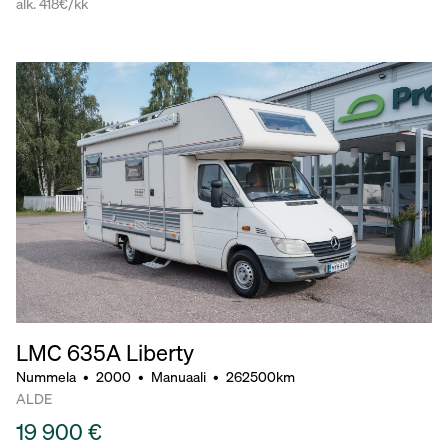
alk. 418€/kk
LMC 635A Liberty
Nummela
•
2000
•
Manuaali
•
262500km
ALDE
19 900 €