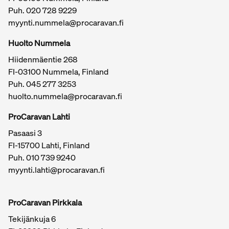
Rapido
Puh.
020 728 9229
CI
myynti.nummela@procaravan.fi
Etsitkö matkailuautoa Parkanoon tai haluatko myydä
Tärkeitä linkkejä / sivukartta
nykyisen? Ota yhteyttä ProCaravaniin – teemme
Huolto Nummela
matkailuautokaupasta Parkanossa helppoa, turvallista ja
Hiidenmäentie 268
reilua.
FI-03100 Nummela, Finland
Puh. 045 277 3253
huolto.nummela@procaravan.fi
ProCaravan Lahti
Pasaasi 3
FI-15700 Lahti, Finland
Puh.
010 739 9240
myynti.lahti@procaravan.fi
ProCaravan Pirkkala
Tekijänkuja 6