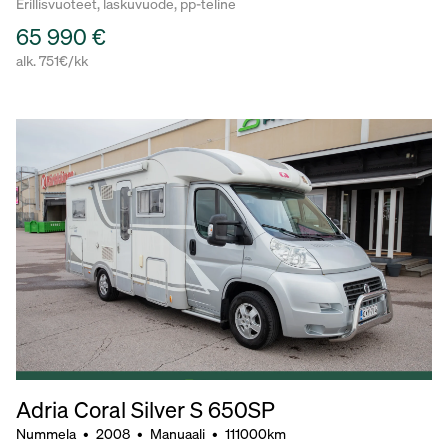
Erillisvuoteet, laskuvuode, pp-teline
65 990 €
alk. 751€/kk
Adria Coral Silver S 650SP
Nummela
•
2008
•
Manuaali
•
111000km