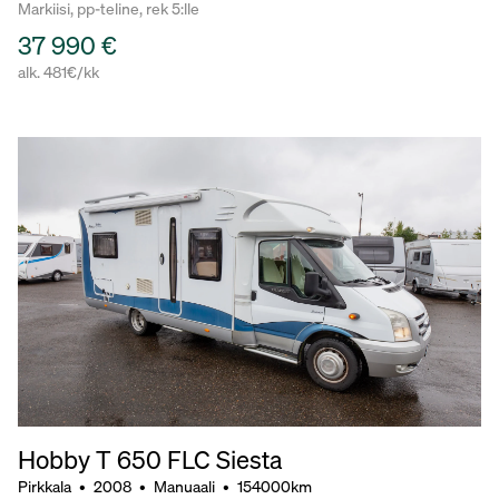
Markiisi, pp-teline, rek 5:lle
37 990 €
alk. 481€/kk
Hobby T 650 FLC Siesta
Pirkkala
•
2008
•
Manuaali
•
154000km