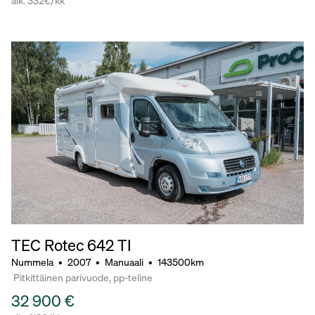
alk. 332€/kk
TEC Rotec 642 TI
Nummela
•
2007
•
Manuaali
•
143500km
Pitkittäinen parivuode, pp-teline
32 900 €