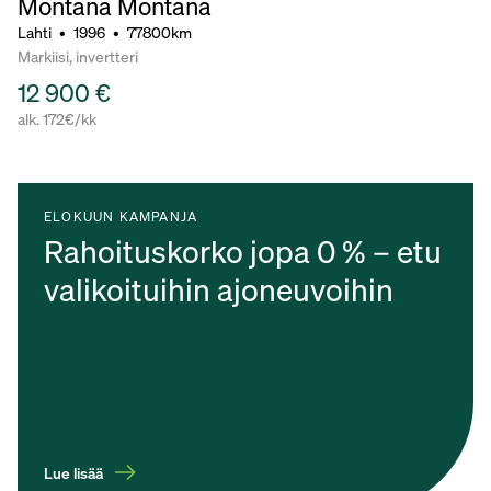
Montana Montana
Lahti
•
1996
•
77800km
Markiisi, invertteri
12 900 €
alk. 172€/kk
ELOKUUN KAMPANJA
Rahoituskorko jopa 0 % – etu
valikoituihin ajoneuvoihin
Lue lisää