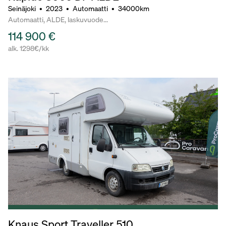
Seinäjoki
•
2023
•
Automaatti
•
34000km
Automaatti, ALDE, laskuvuode...
114 900 €
alk. 1298€/kk
Knaus Sport Traveller 510