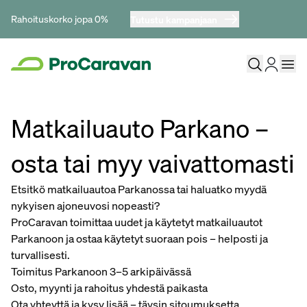
Rahoituskorko jopa 0%
Tutustu kampanjaan
Matkailuauto Parkano –
osta tai myy vaivattomasti
Etsitkö matkailuautoa Parkanossa tai haluatko myydä
nykyisen ajoneuvosi nopeasti?
ProCaravan toimittaa uudet ja käytetyt matkailuautot
Parkanoon ja ostaa käytetyt suoraan pois – helposti ja
turvallisesti.
Toimitus Parkanoon 3–5 arkipäivässä
Osto, myynti ja rahoitus yhdestä paikasta
Ota yhteyttä ja kysy lisää – täysin sitoumuksetta.