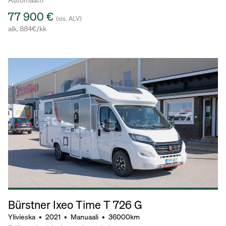
77 900 €
(sis. ALV)
alk. 884€/kk
Bürstner Ixeo Time T 726 G
Ylivieska
•
2021
•
Manuaali
•
36000km