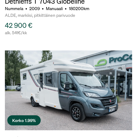
Dethleffs T 7043 Globeline
Nummela
•
2009
•
Manuaali
•
180200km
ALDE, markiisi, pitkittäinen parivuode
42 900 €
alk. 541€/kk
Korko 1.99%