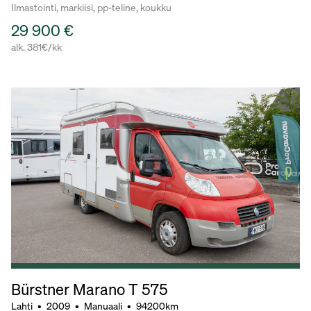
Ilmastointi, markiisi, pp-teline, koukku
29 900 €
alk. 381€/kk
Bürstner Marano T 575
Lahti
•
2009
•
Manuaali
•
94200km