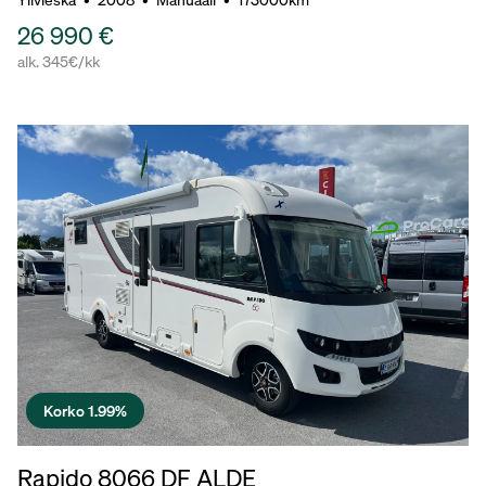
26 990 €
alk. 345€/kk
Korko 1.99%
Rapido 8066 DF ALDE