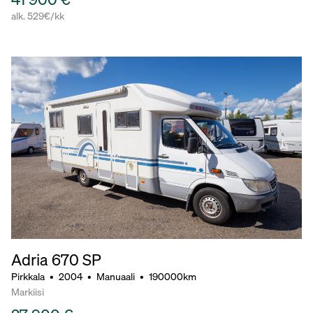
alk. 529€/kk
Adria 670 SP
Pirkkala
•
2004
•
Manuaali
•
190000km
Markiisi