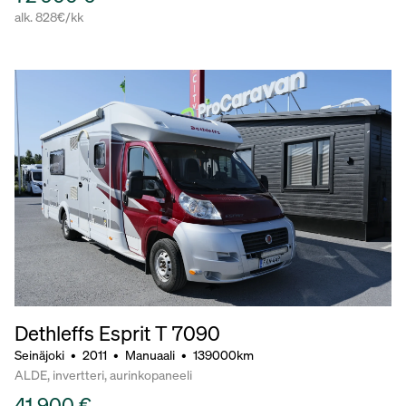
alk. 828€/kk
Dethleffs Esprit T 7090
Seinäjoki
•
2011
•
Manuaali
•
139000km
ALDE, invertteri, aurinkopaneeli
41 900 €