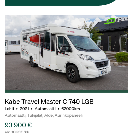
Kabe Travel Master C 740 LGB
Lahti
•
2021
•
Automaatti
•
62000km
Automaatti, Tukijalat, Alde, Aurinkopaneeli
93 900 €
alk. 1063€/kk