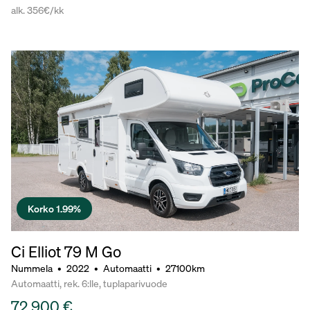
alk. 356€/kk
Korko 1.99%
Ci Elliot 79 M Go
Nummela
•
2022
•
Automaatti
•
27100km
Automaatti, rek. 6:lle, tuplaparivuode
72 900 €