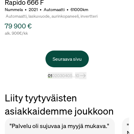
Rapido 666 F
Nummela
•
2021
•
Automaatti
•
61000km
Automaatti, laskuvuode, aurinkopaneeli, invertteri
79 900 €
alk. 906€/kk
Seuraava sivu
01
02
03
04
05
...
10
Liity tyytyväisten
asiakkaidemme joukkoon
"Palvelu oli sujuvaa ja myyjä mukava."
"P
Nu