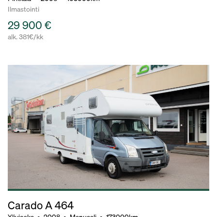
Ilmastointi
29 900 €
alk. 381€/kk
Carado A 464
Ylivieska
•
2008
•
Manuaali
•
173000km