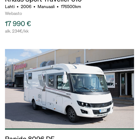
Lahti
•
2006
•
Manuaali
•
176500km
Webasto
17 990 €
alk. 234€/kk
Rapido 8096 DF