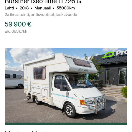
Bürstner Ixeo time IT726 G
Lahti
•
2018
•
Manuaali
•
55000km
2x ilmastointi, erillisvuoteet, laskuvuode
59 900 €
alk. 683€/kk