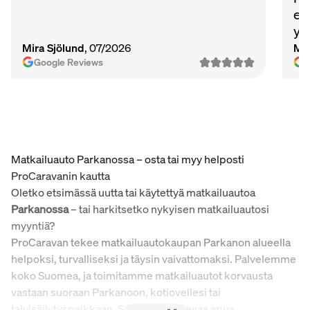
et
ys
Ma
Mira Sjölund
, 07/2026
Mi
vie
Google Reviews
Matkailuauto Parkanossa – osta tai myy helposti
ProCaravanin kautta
Oletko etsimässä uutta tai käytettyä matkailuautoa
Parkanossa
– tai harkitsetko nykyisen matkailuautosi
myyntiä?
ProCaravan tekee matkailuautokaupan Parkanon alueella
helpoksi, turvalliseksi ja täysin vaivattomaksi. Palvelemme
koko Suomea, ja toimitamme matkailuautot korvausta
vastaan suoraan Parkanoon, kotiovellesi tai
talvisäilytyspaikkaan. Saat asiantuntevaa apua