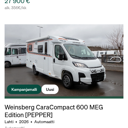
27 900 €
alk. 356€/kk
Kampanjamalli
Uusi
Weinsberg CaraCompact 600 MEG
Edition [PEPPER]
Lahti
•
2026
•
Automaatti
Automaatti