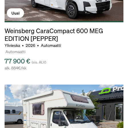
Uusi
Weinsberg CaraCompact 600 MEG
EDITION [PEPPER]
Ylivieska
•
2026
•
Automaatti
Automaatti
77 900 €
(sis. ALV)
alk. 884€/kk