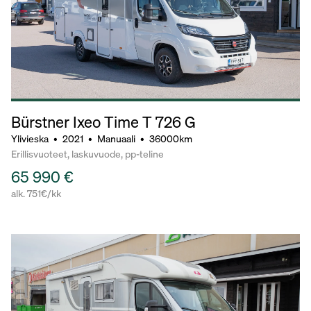
Bürstner Ixeo Time T 726 G
Ylivieska
•
2021
•
Manuaali
•
36000km
Erillisvuoteet, laskuvuode, pp-teline
65 990 €
alk. 751€/kk