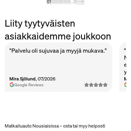
01
02
03
04
05
...
10
Liity tyytyväisten
asiakkaidemme joukkoon
"Palvelu oli sujuvaa ja myyjä mukava."
"P
Nu
et
ys
Ma
Mira Sjölund
, 07/2026
Mi
vie
Google Reviews
Matkailuauto Nousiaisissa – osta tai myy helposti