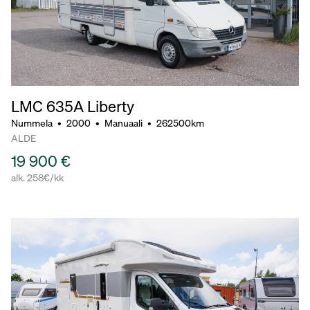
LMC 635A Liberty
Nummela
•
2000
•
Manuaali
•
262500km
ALDE
19 900 €
alk. 258€/kk