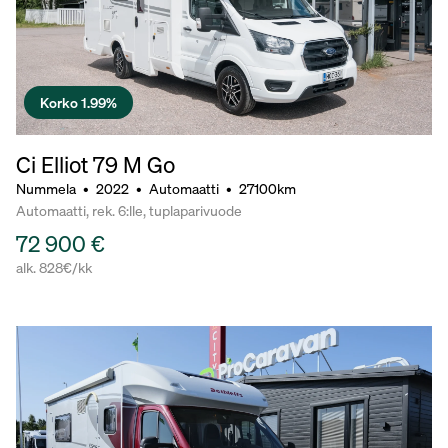
Korko 1.99%
Ci Elliot 79 M Go
Nummela
•
2022
•
Automaatti
•
27100km
Automaatti, rek. 6:lle, tuplaparivuode
72 900 €
alk. 828€/kk