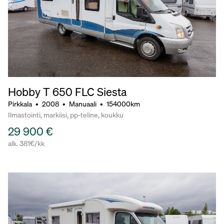
Hobby T 650 FLC Siesta
Pirkkala
•
2008
•
Manuaali
•
154000km
Ilmastointi, markiisi, pp-teline, koukku
29 900 €
alk. 381€/kk