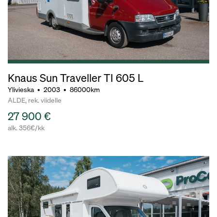
Knaus Sun Traveller TI 605 L
Ylivieska
•
2003
•
86000km
ALDE, rek. viidelle
27 900 €
alk. 356€/kk