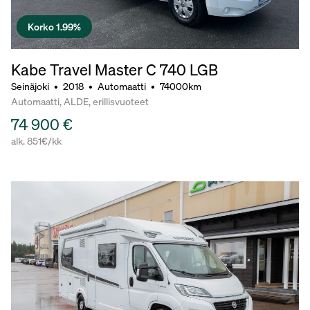
Korko 1.99%
Kabe Travel Master C 740 LGB
Seinäjoki
•
2018
•
Automaatti
•
74000km
Automaatti, ALDE, erillisvuoteet
74 900 €
alk. 851€/kk