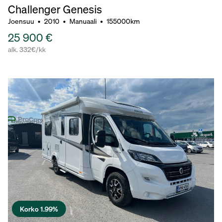
Challenger Genesis
Joensuu
•
2010
•
Manuaali
•
155000km
25 900 €
alk. 332€/kk
Korko 1.99%