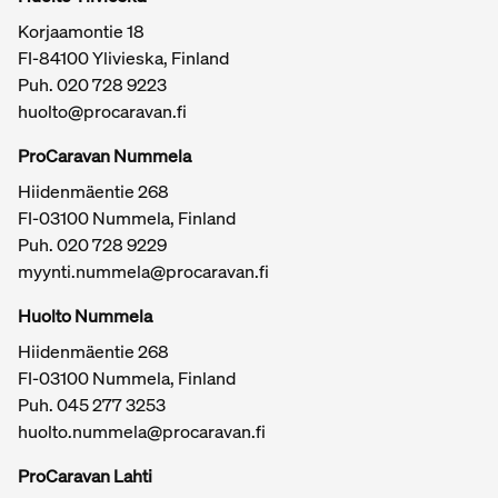
varmimmin leirintäalueilla.
Korjaamontie 18
Mitä matkailuautomerkkejä ProCaravan toimittaa
FI-84100 Ylivieska, Finland
Nousiaisiin?
Puh.
020 728 9223
Toimitamme Nousiaisiin useita laadukkaita ja suosittuja
huolto@procaravan.fi
matkailuajoneuvomerkkejä, kuten:
Knaus
ProCaravan Nummela
Weinsberg
Hiidenmäentie 268
Tabbert
FI-03100 Nummela, Finland
Rapido
Puh.
020 728 9229
CI
myynti.nummela@procaravan.fi
Etsitkö matkailuautoa Nousiaisiin tai haluatko myydä
Tärkeitä linkkejä / sivukartta
nykyisen? Ota yhteyttä ProCaravaniin – teemme
Huolto Nummela
matkailuautokaupasta Nousiaisissa helppoa, turvallista ja
Hiidenmäentie 268
reilua.
FI-03100 Nummela, Finland
Puh. 045 277 3253
huolto.nummela@procaravan.fi
ProCaravan Lahti