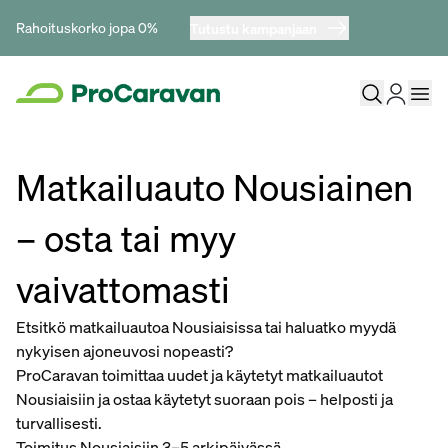
Rahoituskorko jopa 0%
Tutustu kampanjaan
Matkailuauto Nousiainen
– osta tai myy
vaivattomasti
Etsitkö matkailuautoa Nousiaisissa tai haluatko myydä
nykyisen ajoneuvosi nopeasti?
ProCaravan toimittaa uudet ja käytetyt matkailuautot
Nousiaisiin ja ostaa käytetyt suoraan pois – helposti ja
turvallisesti.
Toimitus Nousiaisiin 3–5 arkipäivässä