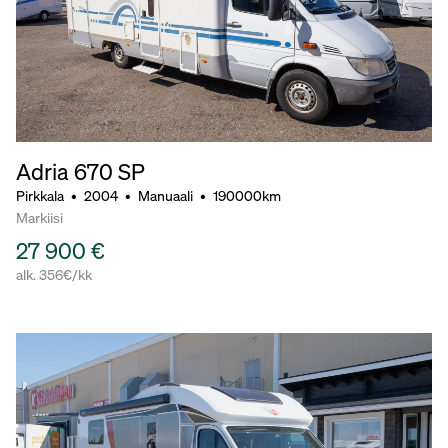
Adria 670 SP
Pirkkala
•
2004
•
Manuaali
•
190000km
Markiisi
27 900 €
alk. 356€/kk