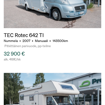
TEC Rotec 642 TI
Nummela
•
2007
•
Manuaali
•
143500km
Pitkittäinen parivuode, pp-teline
32 900 €
alk. 418€/kk