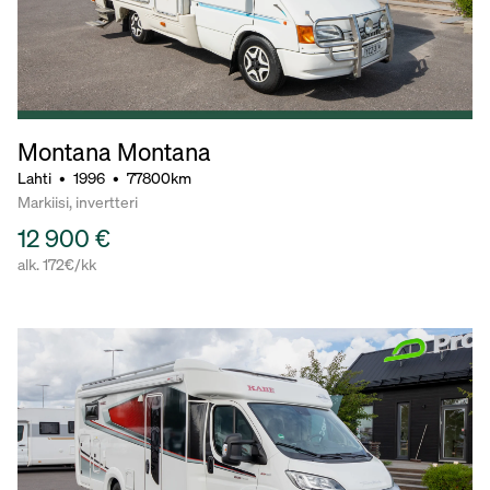
Montana Montana
Lahti
•
1996
•
77800km
Markiisi, invertteri
12 900 €
alk. 172€/kk