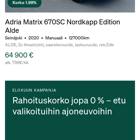
Korko 1.99%
Adria Matrix 670SC Nordkapp Edition
Alde
Seinäjoki
•
2020
•
Manuaali
•
127000km
ALDE, 2x ilmastointi, saarekevuode, laskuvuode, rek.5:lle
64 900 €
alk. 739€/kk
ELOKUUN KAMPANJA
Rahoituskorko jopa 0 % – etu
valikoituihin ajoneuvoihin