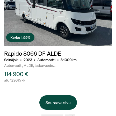
Korko 1.99%
Rapido 8066 DF ALDE
Seinäjoki
•
2023
•
Automaatti
•
34000km
Automaatti, ALDE, laskuvuode...
114 900 €
alk. 1298€/kk
Seuraava sivu