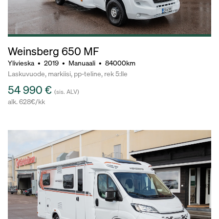
Weinsberg 650 MF
Ylivieska
•
2019
•
Manuaali
•
84000km
Laskuvuode, markiisi, pp-teline, rek 5:lle
54 990 €
(sis. ALV)
alk. 628€/kk