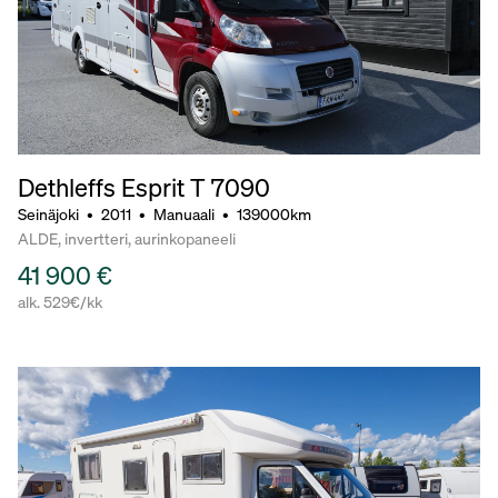
Dethleffs Esprit T 7090
Seinäjoki
•
2011
•
Manuaali
•
139000km
ALDE, invertteri, aurinkopaneeli
41 900 €
alk. 529€/kk