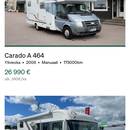
Carado A 464
Ylivieska
•
2008
•
Manuaali
•
173000km
26 990 €
alk. 345€/kk