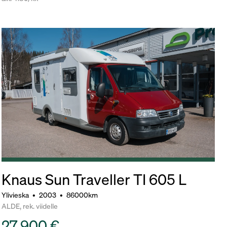
Knaus Sun Traveller TI 605 L
Ylivieska
•
2003
•
86000km
ALDE, rek. viidelle
27 900 €