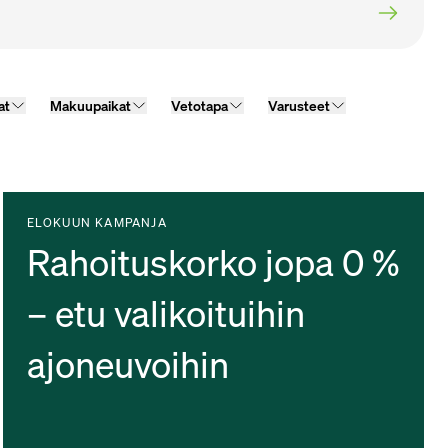
at
Makuupaikat
Vetotapa
Varusteet
ELOKUUN KAMPANJA
Rahoituskorko jopa 0 %
– etu valikoituihin
ajoneuvoihin