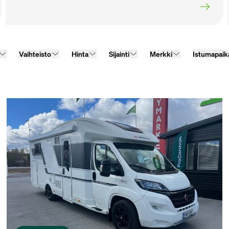
Vaihteisto
Hinta
Sijainti
Merkki
Istumapaik