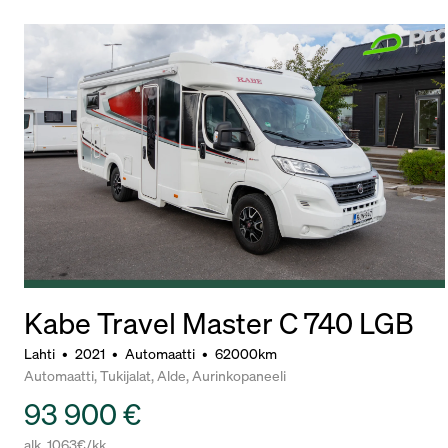
Kabe Travel Master C 740 LGB
Lahti
•
2021
•
Automaatti
•
62000km
Automaatti, Tukijalat, Alde, Aurinkopaneeli
93 900 €
alk. 1063€/kk