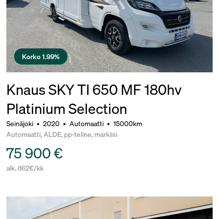
Korko 1.99%
Knaus SKY TI 650 MF 180hv
Platinium Selection
Seinäjoki
•
2020
•
Automaatti
•
15000km
Automaatti, ALDE, pp-teline, markiisi
75 900 €
alk. 862€/kk