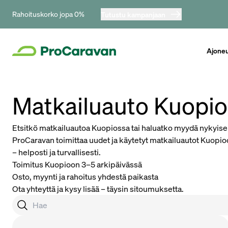
Rahoituskorko jopa 0%
Tutustu kampanjaan
Ajone
Matkailuauto Kuopio 
Etsitkö matkailuautoa Kuopiossa tai haluatko myydä nykyis
ProCaravan toimittaa uudet ja käytetyt matkailuautot Kuopioo
– helposti ja turvallisesti.
Toimitus Kuopioon 3–5 arkipäivässä
Osto, myynti ja rahoitus yhdestä paikasta
Ota yhteyttä ja kysy lisää – täysin sitoumuksetta.