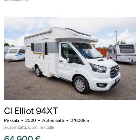
CI Elliot 94XT
Pirkkala
•
2020
•
Automaatti
•
37600km
Automaatti, 6,5m, rek 5:lle
64 900 €