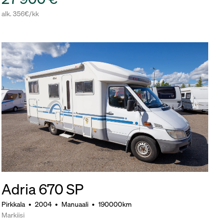
alk. 356€/kk
Adria 670 SP
Pirkkala
•
2004
•
Manuaali
•
190000km
Markiisi