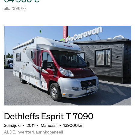
alk. 739€/kk
Dethleffs Esprit T 7090
Seinäjoki
•
2011
•
Manuaali
•
139000km
ALDE, invertteri, aurinkopaneeli