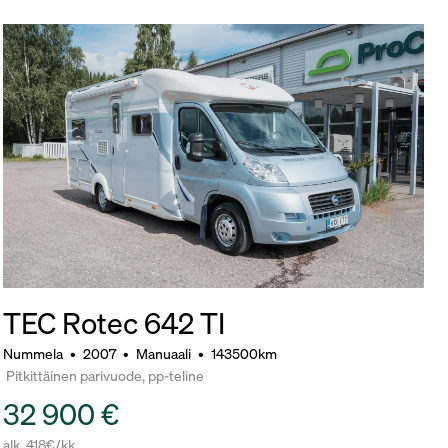
TEC Rotec 642 TI
Nummela
•
2007
•
Manuaali
•
143500km
Pitkittäinen parivuode, pp-teline
32 900 €
alk. 418€/kk