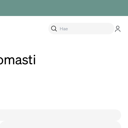
alikko
tomasti