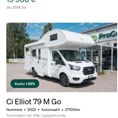
alk. 258€/kk
Korko 1.99%
Ci Elliot 79 M Go
Nummela
•
2022
•
Automaatti
•
27100km
Automaatti, rek. 6:lle, tuplaparivuode