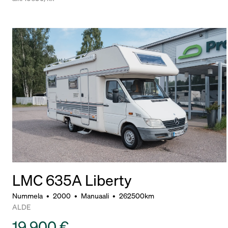
LMC 635A Liberty
Nummela
•
2000
•
Manuaali
•
262500km
ALDE
19 900 €