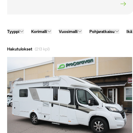
Tyyppi
Korimalli
Vuosimalli
Pohjaratkaisu
Ikä
Hakutulokset
(213 kpl)