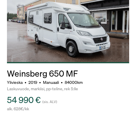
Weinsberg 650 MF
Ylivieska
•
2019
•
Manuaali
•
84000km
Laskuvuode, markiisi, pp-teline, rek 5:lle
54 990 €
(sis. ALV)
alk. 628€/kk