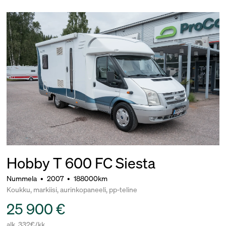
Hobby T 600 FC Siesta
Nummela
•
2007
•
188000km
Koukku, markiisi, aurinkopaneeli, pp-teline
25 900 €
alk. 332€/kk