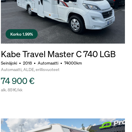
Korko 1.99%
Kabe Travel Master C 740 LGB
Seinäjoki
•
2018
•
Automaatti
•
74000km
Automaatti, ALDE, erillisvuoteet
74 900 €
alk. 851€/kk