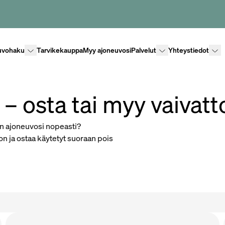
Lisävalikko
Lisävalikko
Lisäv
uvohaku
Tarvikekauppa
Myy ajoneuvosi
Palvelut
Yhteystiedot
– osta tai myy vaivat
en ajoneuvosi nopeasti?
n ja ostaa käytetyt suoraan pois