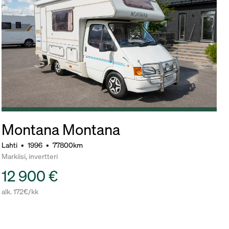
Montana Montana
Lahti
•
1996
•
77800km
Markiisi, invertteri
12 900 €
alk. 172€/kk