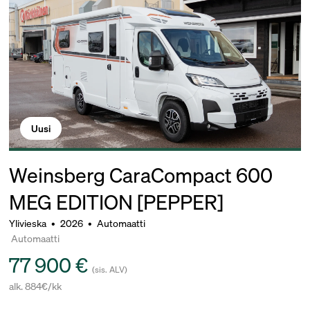
Uusi
Weinsberg CaraCompact 600
MEG EDITION [PEPPER]
Ylivieska
•
2026
•
Automaatti
Automaatti
77 900 €
(sis. ALV)
alk. 884€/kk