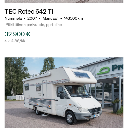
TEC Rotec 642 TI
Nummela
•
2007
•
Manuaali
•
143500km
Pitkittäinen parivuode, pp-teline
32 900 €
alk. 418€/kk