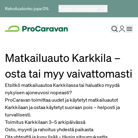
Rahoituskorko jopa 0%
Tutustu kampanjaan
Matkailuauto Karkkila –
osta tai myy vaivattomasti
Etsitkö matkailuautoa Karkkilassa tai haluatko myydä
nykyisen ajoneuvosi nopeasti?
ProCaravan toimittaa uudet ja käytetyt matkailuautot
Karkkilaan ja ostaa käytetyt suoraan pois – helposti ja
turvallisesti.
Toimitus Karkkilaan 3–5 arkipäivässä
Osto, myynti ja rahoitus yhdestä paikasta
Ota yhteyttä ja kysy lisää – täysin sitoumuksetta.