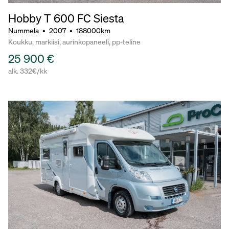
Hobby T 600 FC Siesta
Nummela
•
2007
•
188000km
Koukku, markiisi, aurinkopaneeli, pp-teline
25 900 €
alk. 332€/kk