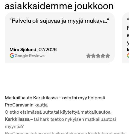
asiakkaidemme joukkoon
"Palvelu oli sujuvaa ja myyjä mukava."
"P
Nu
et
ys
Ma
Mira Sjölund
, 07/2026
Mi
vie
Google Reviews
Matkailuauto Karkkilassa – osta tai myy helposti
ProCaravanin kautta
Oletko etsimässä uutta tai käytettyä matkailuautoa
Karkkilassa
– tai harkitsetko nykyisen matkailuautosi
myyntiä?
ProCaravan tekee matkailuautokaupan Karkkilan alueella