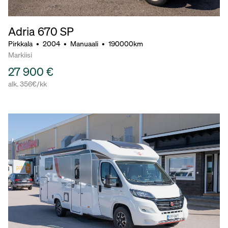
Adria 670 SP
Pirkkala
•
2004
•
Manuaali
•
190000km
Markiisi
27 900 €
alk. 356€/kk