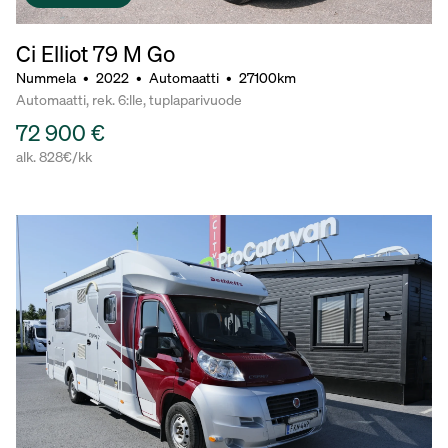
Ci Elliot 79 M Go
Nummela
•
2022
•
Automaatti
•
27100km
Automaatti, rek. 6:lle, tuplaparivuode
72 900 €
alk. 828€/kk