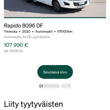
Rapido 8096 DF
Ylivieska
•
2020
•
Automaatti
•
67000km
Automaatti, ALDE, pyöräteline
107 990 €
alk. 1221€/kk
Seuraava sivu
01
02
03
04
05
...
10
Liity tyytyväisten