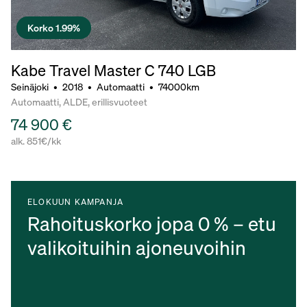
Korko 1.99%
Kabe Travel Master C 740 LGB
Seinäjoki
•
2018
•
Automaatti
•
74000km
Automaatti, ALDE, erillisvuoteet
74 900 €
alk. 851€/kk
ELOKUUN KAMPANJA
Rahoituskorko jopa 0 % – etu
valikoituihin ajoneuvoihin