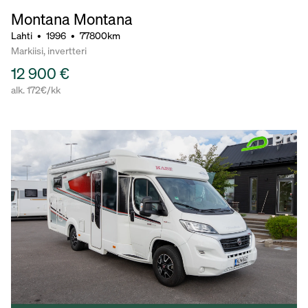
Montana Montana
Lahti
•
1996
•
77800km
Markiisi, invertteri
12 900 €
alk. 172€/kk