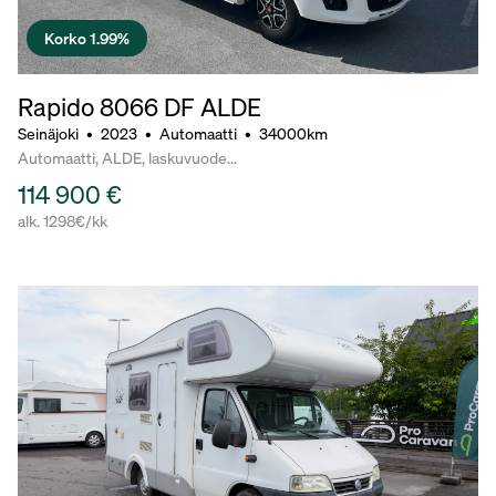
Korko 1.99%
Rapido 8066 DF ALDE
Seinäjoki
•
2023
•
Automaatti
•
34000km
Automaatti, ALDE, laskuvuode...
114 900 €
alk. 1298€/kk