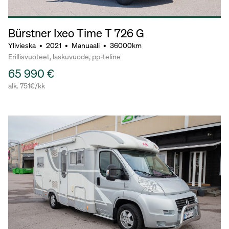
Bürstner Ixeo Time T 726 G
Ylivieska
•
2021
•
Manuaali
•
36000km
Erillisvuoteet, laskuvuode, pp-teline
65 990 €
alk. 751€/kk