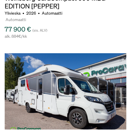
EDITION [PEPPER]
Ylivieska
•
2026
•
Automaatti
Automaatti
77 900 €
(sis. ALV)
alk. 884€/kk