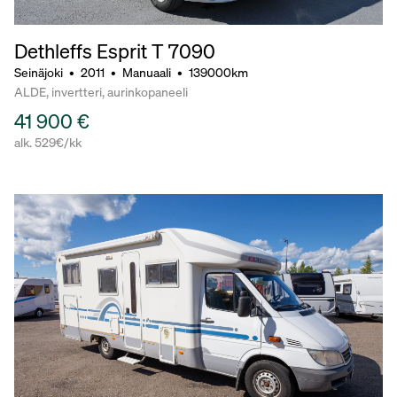
Dethleffs Esprit T 7090
Seinäjoki
•
2011
•
Manuaali
•
139000km
ALDE, invertteri, aurinkopaneeli
41 900 €
alk. 529€/kk