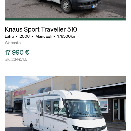
Knaus Sport Traveller 510
Lahti
•
2006
•
Manuaali
•
176500km
Webasto
17 990 €
alk. 234€/kk