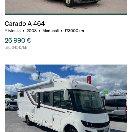
Carado A 464
Ylivieska
•
2008
•
Manuaali
•
173000km
26 990 €
alk. 345€/kk