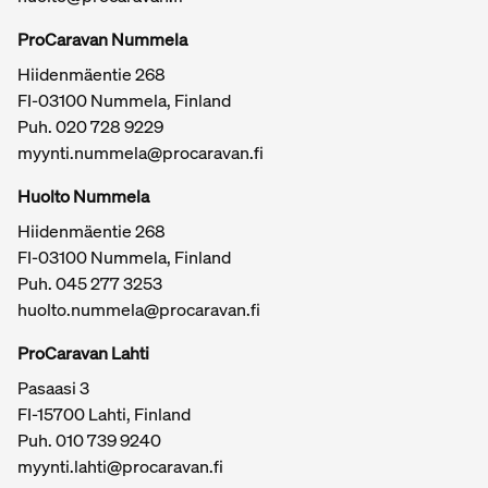
matkailuajoneuvomerkkejä, kuten:
Knaus
ProCaravan Nummela
Weinsberg
Hiidenmäentie 268
Tabbert
FI-03100 Nummela, Finland
Rapido
Puh.
020 728 9229
CI
myynti.nummela@procaravan.fi
Etsitkö matkailuautoa Karkkilaan tai haluatko myydä
Tärkeitä linkkejä / sivukartta
nykyisen? Ota yhteyttä ProCaravaniin – teemme
Huolto Nummela
matkailuautokaupasta Karkkilassa helppoa, turvallista ja
Hiidenmäentie 268
reilua.
FI-03100 Nummela, Finland
Puh. 045 277 3253
huolto.nummela@procaravan.fi
ProCaravan Lahti
Pasaasi 3
FI-15700 Lahti, Finland
Puh.
010 739 9240
myynti.lahti@procaravan.fi