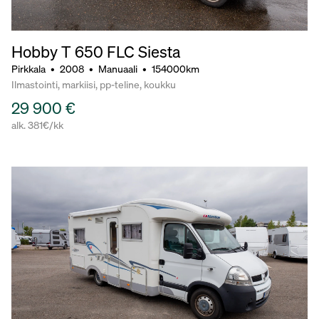
Hobby T 650 FLC Siesta
Pirkkala
•
2008
•
Manuaali
•
154000km
Ilmastointi, markiisi, pp-teline, koukku
29 900 €
alk. 381€/kk