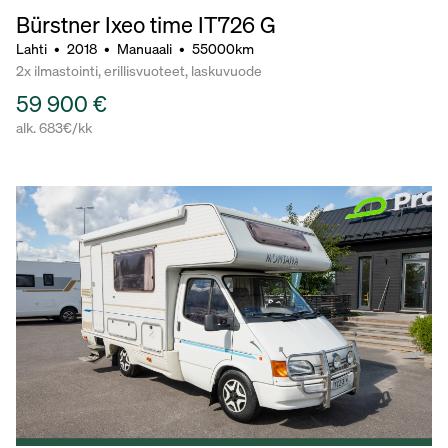
Bürstner Ixeo time IT726 G
Lahti
•
2018
•
Manuaali
•
55000km
2x ilmastointi, erillisvuoteet, laskuvuode
59 900 €
alk. 683€/kk