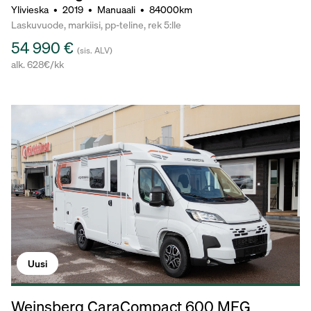
Ylivieska
•
2019
•
Manuaali
•
84000km
Laskuvuode, markiisi, pp-teline, rek 5:lle
54 990 €
(sis. ALV)
alk. 628€/kk
Uusi
Weinsberg CaraCompact 600 MEG