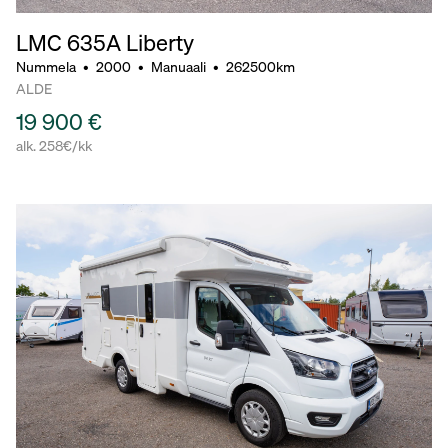
LMC 635A Liberty
Nummela
•
2000
•
Manuaali
•
262500km
ALDE
19 900 €
alk. 258€/kk