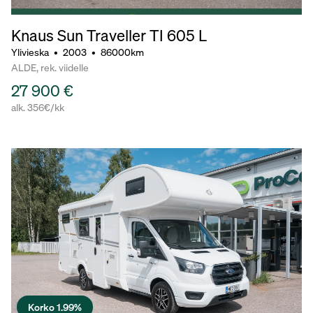
Knaus Sun Traveller TI 605 L
Ylivieska
•
2003
•
86000km
ALDE, rek. viidelle
27 900 €
alk. 356€/kk
Korko 1.99%