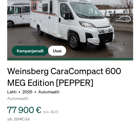
Kampanjamalli
Uusi
Weinsberg CaraCompact 600
MEG Edition [PEPPER]
Lahti
•
2026
•
Automaatti
Automaatti
77 900 €
(sis. ALV)
alk. 884€/kk