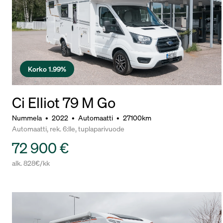
Korko 1.99%
Ci Elliot 79 M Go
Nummela
•
2022
•
Automaatti
•
27100km
Automaatti, rek. 6:lle, tuplaparivuode
72 900 €
alk. 828€/kk