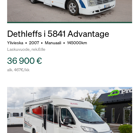
Dethleffs i 5841 Advantage
Ylivieska
•
2007
•
Manuaali
•
145000km
Laskuvuode, rek.6:lle
36 900 €
alk. 467€/kk