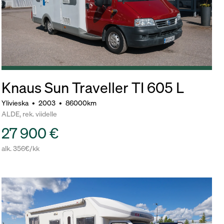
Knaus Sun Traveller TI 605 L
Ylivieska
•
2003
•
86000km
ALDE, rek. viidelle
27 900 €
alk. 356€/kk