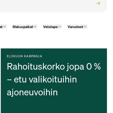
at
Makuupaikat
Vetotapa
Varusteet
ELOKUUN KAMPANJA
Rahoituskorko jopa 0 %
– etu valikoituihin
ajoneuvoihin