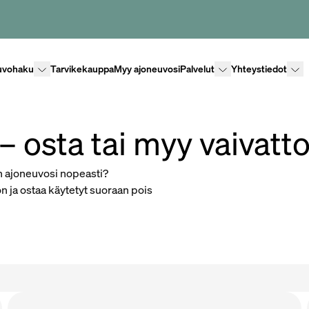
Lisävalikko
Lisävalikko
Lisäv
uvohaku
Tarvikekauppa
Myy ajoneuvosi
Palvelut
Yhteystiedot
 osta tai myy vaivatt
n ajoneuvosi nopeasti?
n ja ostaa käytetyt suoraan pois