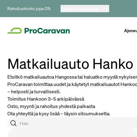
Rahoituskorko jopa 0%
Tutustu kampanjaan
Ajone
Matkailuauto Hanko –
Etsitkö matkailuautoa Hangossa tai haluatko myydä nykyise
ProCaravan toimittaa uudet ja käytetyt matkailuautot Hankoo
– helposti ja turvallisesti.
Toimitus Hankoon 3–5 arkipäivässä
Osto, myynti ja rahoitus yhdestä paikasta
Ota yhteyttä ja kysy lisää – täysin sitoumuksetta.