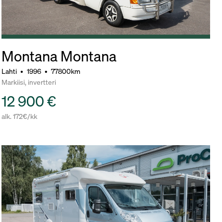
Montana Montana
Lahti
•
1996
•
77800km
Markiisi, invertteri
12 900 €
alk. 172€/kk