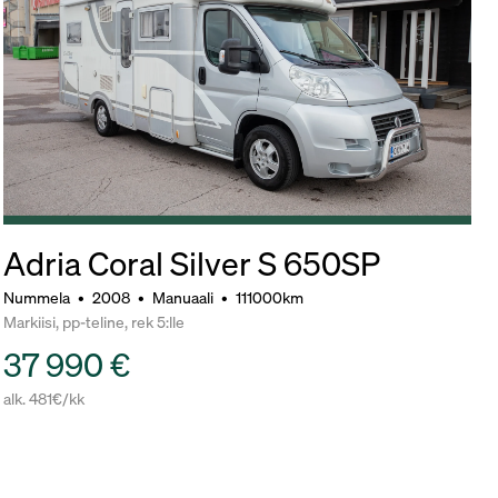
Adria Coral Silver S 650SP
Nummela
•
2008
•
Manuaali
•
111000km
Markiisi, pp-teline, rek 5:lle
37 990 €
alk. 481€/kk