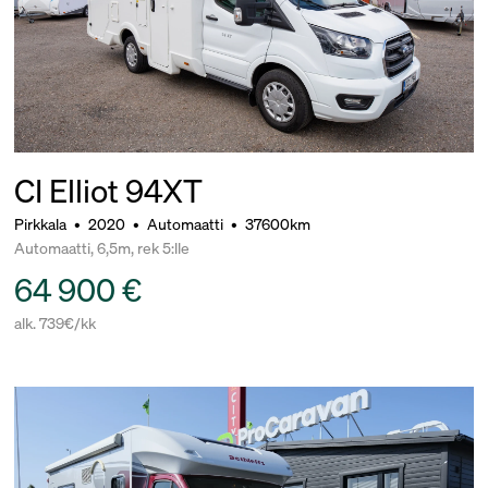
CI Elliot 94XT
Pirkkala
•
2020
•
Automaatti
•
37600km
Automaatti, 6,5m, rek 5:lle
64 900 €
alk. 739€/kk