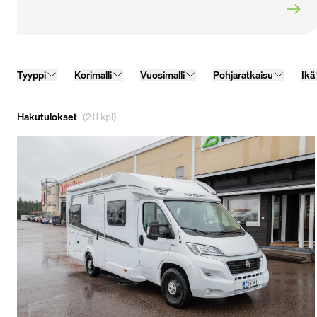
Tyyppi
Korimalli
Vuosimalli
Pohjaratkaisu
Ikä
Hakutulokset
(211 kpl)