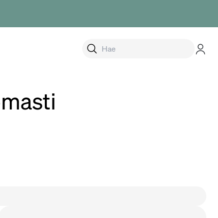
alikko
omasti