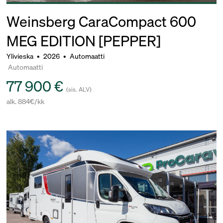
Weinsberg CaraCompact 600
MEG EDITION [PEPPER]
Ylivieska
•
2026
•
Automaatti
Automaatti
77 900 €
(sis. ALV)
alk. 884€/kk