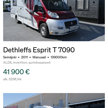
Dethleffs Esprit T 7090
Seinäjoki
•
2011
•
Manuaali
•
139000km
ALDE, invertteri, aurinkopaneeli
41 900 €
alk. 529€/kk