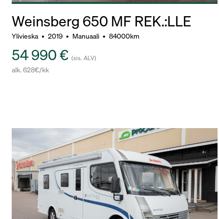
Weinsberg 650 MF REK.:LLE
Ylivieska
•
2019
•
Manuaali
•
84000km
54 990 €
(sis. ALV)
alk. 628€/kk