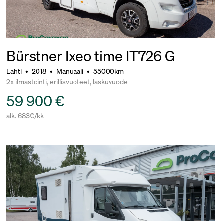
Bürstner Ixeo time IT726 G
Lahti
•
2018
•
Manuaali
•
55000km
2x ilmastointi, erillisvuoteet, laskuvuode
59 900 €
alk. 683€/kk