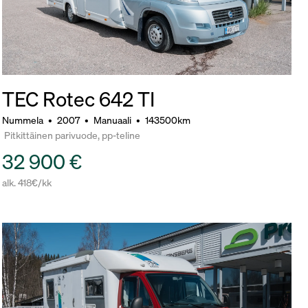
TEC Rotec 642 TI
Nummela
•
2007
•
Manuaali
•
143500km
Pitkittäinen parivuode, pp-teline
32 900 €
alk. 418€/kk