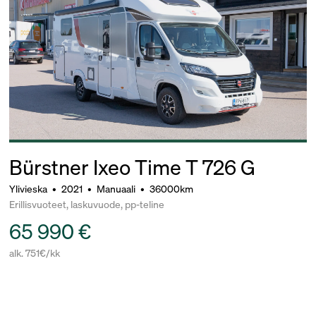
Bürstner Ixeo Time T 726 G
Ylivieska
•
2021
•
Manuaali
•
36000km
Erillisvuoteet, laskuvuode, pp-teline
65 990 €
alk. 751€/kk