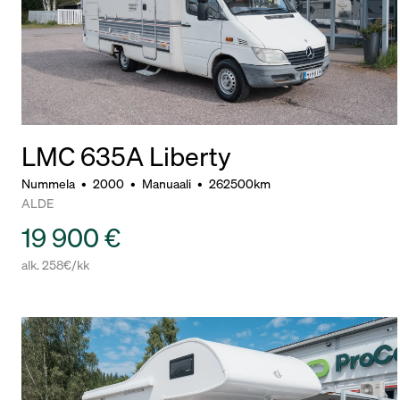
LMC 635A Liberty
Nummela
•
2000
•
Manuaali
•
262500km
ALDE
19 900 €
alk. 258€/kk