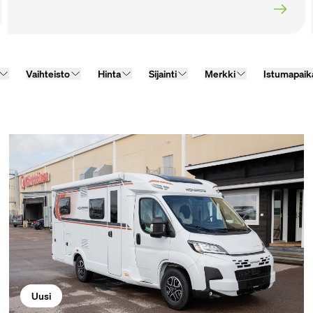
Vaihteisto
Hinta
Sijainti
Merkki
Istumapaik
Uusi