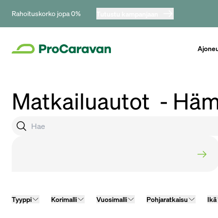
Rahoituskorko jopa 0%
Tutustu kampanjaan
Ajone
Matkailuautot
- Häm
Tyyppi
Korimalli
Vuosimalli
Pohjaratkaisu
Ikä