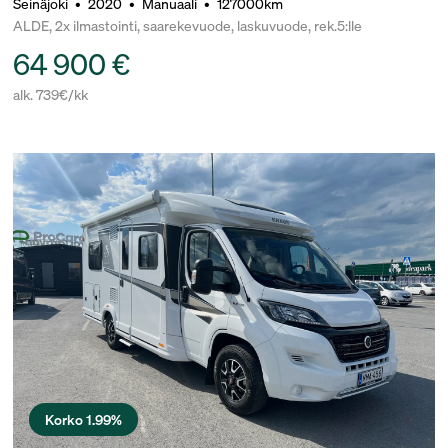
Seinäjoki
•
2020
•
Manuaali
•
127000km
ALDE, 2x ilmastointi, saarekevuode, laskuvuode, rek.5:lle
64 900 €
alk. 739€/kk
Korko 1.99%