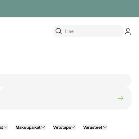
alikko
at
Makuupaikat
Vetotapa
Varusteet