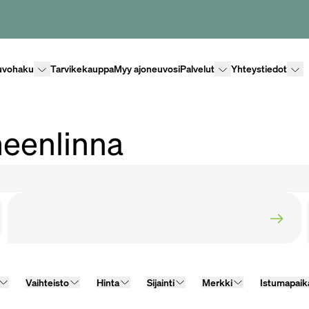
Lisävalikko
Lisävalikko
Lisäv
uvohaku
Tarvikekauppa
Myy ajoneuvosi
Palvelut
Yhteystiedot
eenlinna
Vaihteisto
Hinta
Sijainti
Merkki
Istumapaik