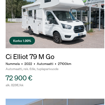
Korko 1.99%
Ci Elliot 79 M Go
Nummela
•
2022
•
Automaatti
•
27100km
Automaatti, rek. 6:lle, tuplaparivuode
72 900 €
alk. 828€/kk