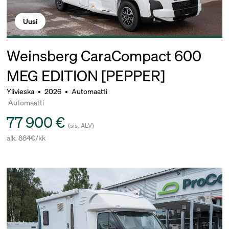
Uusi
Weinsberg CaraCompact 600
MEG EDITION [PEPPER]
Ylivieska
•
2026
•
Automaatti
Automaatti
77 900 €
(sis. ALV)
alk. 884€/kk