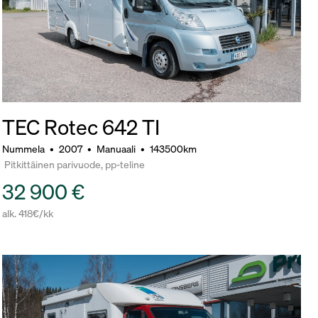
TEC Rotec 642 TI
Nummela
•
2007
•
Manuaali
•
143500km
Pitkittäinen parivuode, pp-teline
32 900 €
alk. 418€/kk