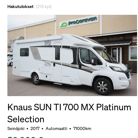
Hakutulokset
(213 kpl)
Knaus SUN TI 700 MX Platinum
Selection
Seinäjoki
•
2017
•
Automaatti
•
71000km