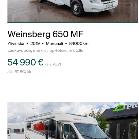
Weinsberg 650 MF
Ylivieska
•
2019
•
Manuaali
•
84000km
Laskuvuode, markiisi, pp-teline, rek 5:lle
54 990 €
(sis. ALV)
alk. 628€/kk