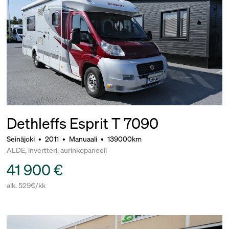
Dethleffs Esprit T 7090
Seinäjoki
•
2011
•
Manuaali
•
139000km
ALDE, invertteri, aurinkopaneeli
41 900 €
alk. 529€/kk