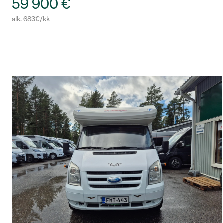
59 900 €
alk. 683€/kk