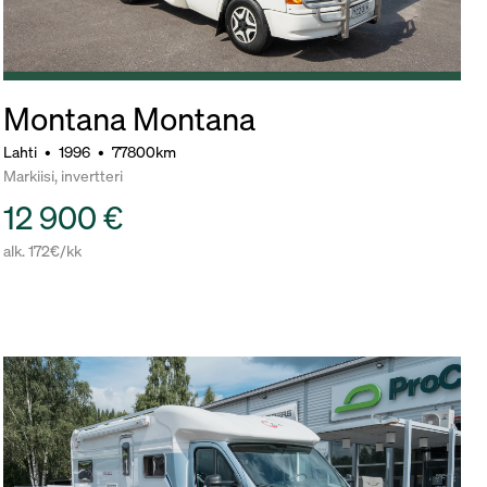
Montana Montana
Lahti
•
1996
•
77800km
Markiisi, invertteri
12 900 €
alk. 172€/kk