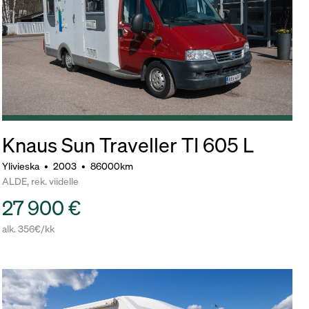
Knaus Sun Traveller TI 605 L
Ylivieska
•
2003
•
86000km
ALDE, rek. viidelle
27 900 €
alk. 356€/kk