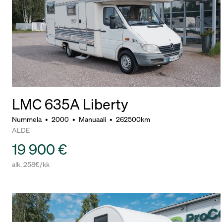
LMC 635A Liberty
Nummela
•
2000
•
Manuaali
•
262500km
ALDE
19 900 €
alk. 258€/kk