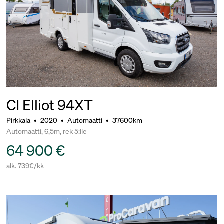
CI Elliot 94XT
Pirkkala
•
2020
•
Automaatti
•
37600km
Automaatti, 6,5m, rek 5:lle
64 900 €
alk. 739€/kk