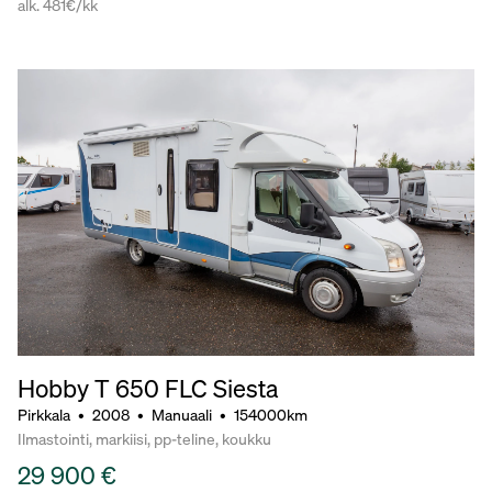
alk. 481€/kk
Hobby T 650 FLC Siesta
Pirkkala
•
2008
•
Manuaali
•
154000km
Ilmastointi, markiisi, pp-teline, koukku
29 900 €