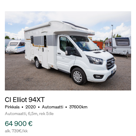
CI Elliot 94XT
Pirkkala
•
2020
•
Automaatti
•
37600km
Automaatti, 6,5m, rek 5:lle
64 900 €
alk. 739€/kk