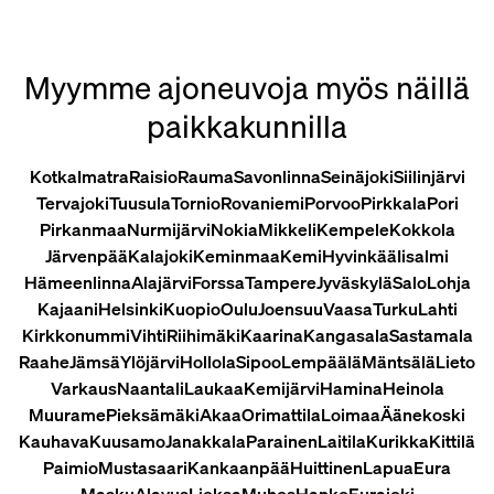
Myymme ajoneuvoja myös näillä
paikkakunnilla
Kotka
Imatra
Raisio
Rauma
Savonlinna
Seinäjoki
Siilinjärvi
Tervajoki
Tuusula
Tornio
Rovaniemi
Porvoo
Pirkkala
Pori
Pirkanmaa
Nurmijärvi
Nokia
Mikkeli
Kempele
Kokkola
Järvenpää
Kalajoki
Keminmaa
Kemi
Hyvinkää
Iisalmi
Hämeenlinna
Alajärvi
Forssa
Tampere
Jyväskylä
Salo
Lohja
Kajaani
Helsinki
Kuopio
Oulu
Joensuu
Vaasa
Turku
Lahti
Kirkkonummi
Vihti
Riihimäki
Kaarina
Kangasala
Sastamala
Raahe
Jämsä
Ylöjärvi
Hollola
Sipoo
Lempäälä
Mäntsälä
Lieto
Varkaus
Naantali
Laukaa
Kemijärvi
Hamina
Heinola
Muurame
Pieksämäki
Akaa
Orimattila
Loimaa
Äänekoski
Kauhava
Kuusamo
Janakkala
Parainen
Laitila
Kurikka
Kittilä
Paimio
Mustasaari
Kankaanpää
Huittinen
Lapua
Eura
Masku
Alavus
Lieksa
Muhos
Hanko
Eurajoki