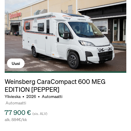
Uusi
Weinsberg CaraCompact 600 MEG
EDITION [PEPPER]
Ylivieska
•
2026
•
Automaatti
Automaatti
77 900 €
(sis. ALV)
alk. 884€/kk