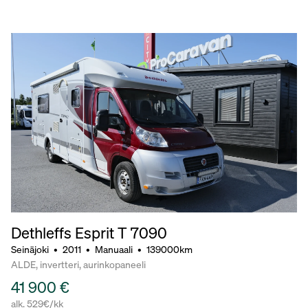
Dethleffs Esprit T 7090
Seinäjoki
•
2011
•
Manuaali
•
139000km
ALDE, invertteri, aurinkopaneeli
41 900 €
alk. 529€/kk