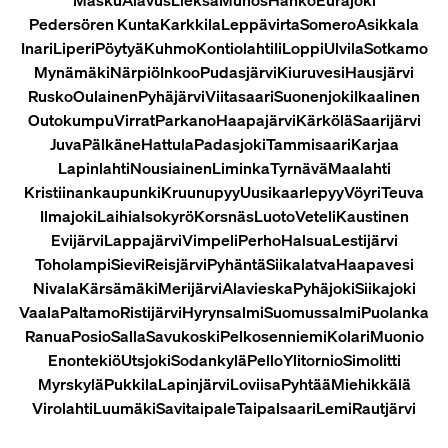
Pedersören Kunta
Karkkila
Leppävirta
Somero
Asikkala
Inari
Liperi
Pöytyä
Kuhmo
Kontiolahti
Ii
Loppi
Ulvila
Sotkamo
Mynämäki
Närpiö
Inkoo
Pudasjärvi
Kiuruvesi
Hausjärvi
Rusko
Oulainen
Pyhäjärvi
Viitasaari
Suonenjoki
Ikaalinen
Outokumpu
Virrat
Parkano
Haapajärvi
Kärkölä
Saarijärvi
Juva
Pälkäne
Hattula
Padasjoki
Tammisaari
Karjaa
Lapinlahti
Nousiainen
Liminka
Tyrnävä
Maalahti
Kristiinankaupunki
Kruunupyy
Uusikaarlepyy
Vöyri
Teuva
Ilmajoki
Laihia
Isokyrö
Korsnäs
Luoto
Veteli
Kaustinen
Evijärvi
Lappajärvi
Vimpeli
Perho
Halsua
Lestijärvi
Toholampi
Sievi
Reisjärvi
Pyhäntä
Siikalatva
Haapavesi
Nivala
Kärsämäki
Merijärvi
Alavieska
Pyhäjoki
Siikajoki
Vaala
Paltamo
Ristijärvi
Hyrynsalmi
Suomussalmi
Puolanka
Ranua
Posio
Salla
Savukoski
Pelkosenniemi
Kolari
Muonio
Enontekiö
Utsjoki
Sodankylä
Pello
Ylitornio
Simo
Iitti
Myrskylä
Pukkila
Lapinjärvi
Loviisa
Pyhtää
Miehikkälä
Virolahti
Luumäki
Savitaipale
Taipalsaari
Lemi
Rautjärvi