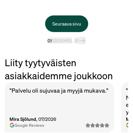
Seuraava sivu
01
02
03
04
05
...
10
Liity tyytyväisten
asiakkaidemme joukkoon
"Palvelu oli sujuvaa ja myyjä mukava."
"P
Nu
et
ys
Ma
Mira Sjölund
, 07/2026
Mi
vie
Google Reviews