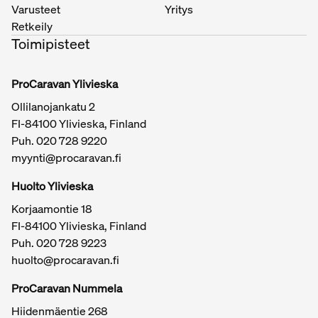
Varusteet
Yritys
Retkeily
Toimipisteet
ProCaravan Ylivieska
Ollilanojankatu 2
FI-84100 Ylivieska, Finland
Puh.
020 728 9220
myynti@procaravan.fi
Huolto Ylivieska
Korjaamontie 18
FI-84100 Ylivieska, Finland
Puh.
020 728 9223
huolto@procaravan.fi
ProCaravan Nummela
Hiidenmäentie 268