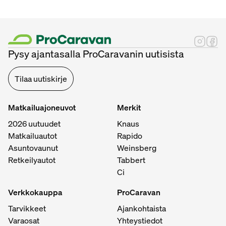
Pysy ajantasalla ProCaravanin uutisista
Tilaa uutiskirje
Matkailuajoneuvot
Merkit
2026 uutuudet
Knaus
Matkailuautot
Rapido
Asuntovaunut
Weinsberg
Retkeilyautot
Tabbert
Ci
Verkkokauppa
ProCaravan
Tarvikkeet
Ajankohtaista
Varaosat
Yhteystiedot