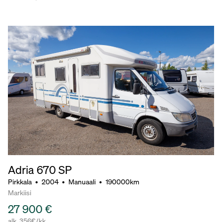
Adria 670 SP
Pirkkala
•
2004
•
Manuaali
•
190000km
Markiisi
27 900 €
alk. 356€/kk