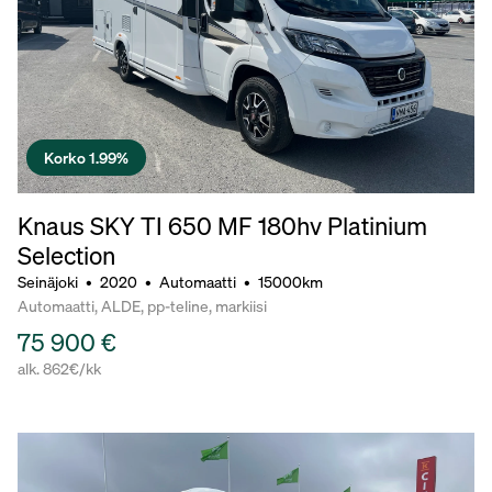
Korko 1.99%
Knaus SKY TI 650 MF 180hv Platinium
Selection
Seinäjoki
•
2020
•
Automaatti
•
15000km
Automaatti, ALDE, pp-teline, markiisi
75 900 €
alk. 862€/kk