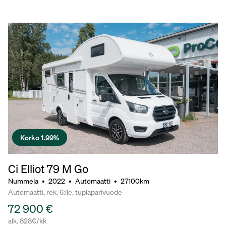
Korko 1.99%
Ci Elliot 79 M Go
Nummela
•
2022
•
Automaatti
•
27100km
Automaatti, rek. 6:lle, tuplaparivuode
72 900 €
alk. 828€/kk