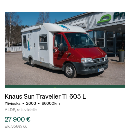
Knaus Sun Traveller TI 605 L
Ylivieska
•
2003
•
86000km
ALDE, rek. viidelle
27 900 €
alk. 356€/kk