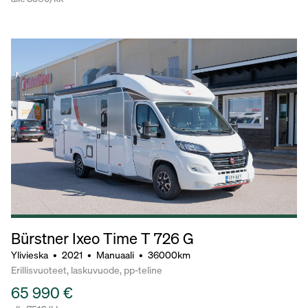
Bürstner Ixeo Time T 726 G
Ylivieska
•
2021
•
Manuaali
•
36000km
Erillisvuoteet, laskuvuode, pp-teline
65 990 €