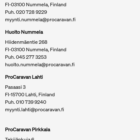
FI-03100 Nummela, Finland
Puh.
020 728 9229
myynti.nummela@procaravan.fi
Tärkeitä linkkejä / sivukartta
Huolto Nummela
Hiidenmäentie 268
FI-03100 Nummela, Finland
Puh. 045 277 3253
huolto.nummela@procaravan.fi
ProCaravan Lahti
Pasaasi 3
FI-15700 Lahti, Finland
Puh.
010 739 9240
myynti.lahti@procaravan.fi
ProCaravan Pirkkala
Tekijänkuja 6