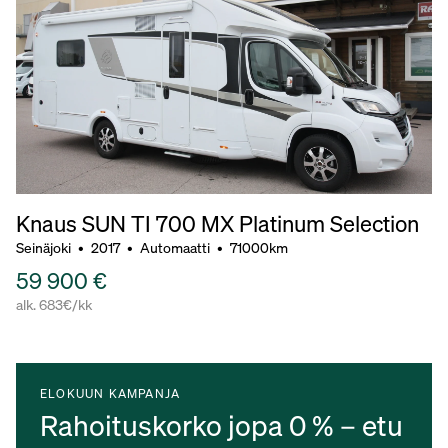
Knaus SUN TI 700 MX Platinum Selection
Seinäjoki
•
2017
•
Automaatti
•
71000km
59 900 €
alk. 683€/kk
ELOKUUN KAMPANJA
Rahoituskorko jopa 0 % – etu