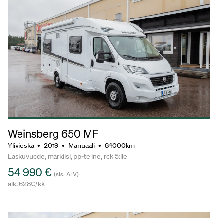
Weinsberg 650 MF
Ylivieska
•
2019
•
Manuaali
•
84000km
Laskuvuode, markiisi, pp-teline, rek 5:lle
54 990 €
(sis. ALV)
alk. 628€/kk