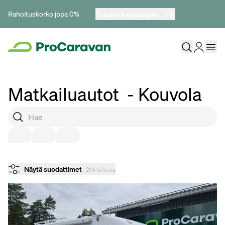
Rahoituskorko jopa 0%
Tutustu kampanjaan
Matkailuautot
- Kouvola
Näytä suodattimet
214 tulosta