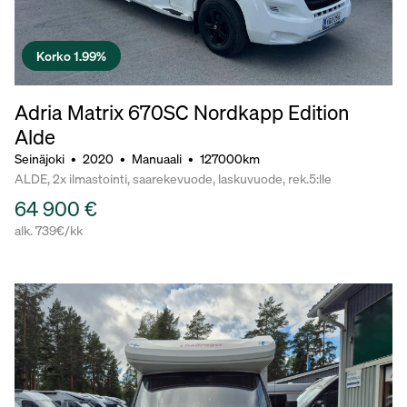
Korko 1.99%
Adria Matrix 670SC Nordkapp Edition
Alde
Seinäjoki
•
2020
•
Manuaali
•
127000km
ALDE, 2x ilmastointi, saarekevuode, laskuvuode, rek.5:lle
64 900 €
alk. 739€/kk