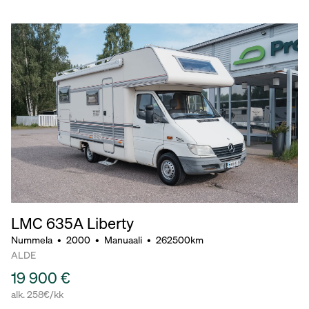
LMC 635A Liberty
Nummela
•
2000
•
Manuaali
•
262500km
ALDE
19 900 €
alk. 258€/kk