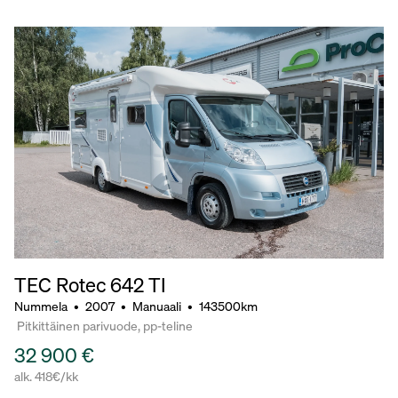
TEC Rotec 642 TI
Nummela
•
2007
•
Manuaali
•
143500km
Pitkittäinen parivuode, pp-teline
32 900 €
alk. 418€/kk