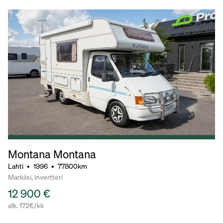
Montana Montana
Lahti
•
1996
•
77800km
Markiisi, invertteri
12 900 €
alk. 172€/kk