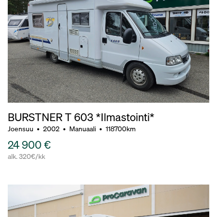
BURSTNER T 603 *Ilmastointi*
Joensuu
•
2002
•
Manuaali
•
118700km
24 900 €
alk. 320€/kk