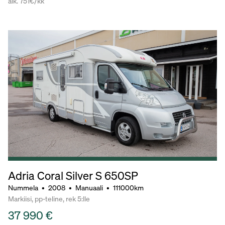
alk. 751€/kk
Adria Coral Silver S 650SP
Nummela
•
2008
•
Manuaali
•
111000km
Markiisi, pp-teline, rek 5:lle
37 990 €