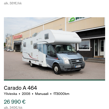
alk. 381€/kk
Carado A 464
Ylivieska
•
2008
•
Manuaali
•
173000km
26 990 €
alk. 345€/kk